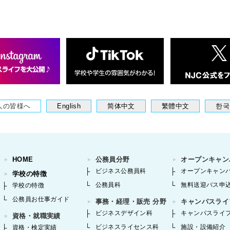
人の皆様へ
English
简体中文
繁體中文
한국
HOME
公務員分野
オープンキャン
ビジネス公務員科
オープンキャン
学校の特徴
公務員科
無料送迎バス申
学校の特徴
公務員お仕事ガイド
事務・経理・販売 分野
キャンパスライ
ビジネスデザイン科
キャンパスライ
資格・就職実績
ビジネスライセンス科
施設・設備紹介
資格・検定実績