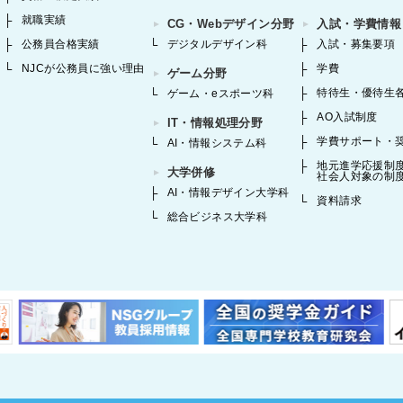
就職実績
CG・Webデザイン分野
入試・学費情報
公務員合格実績
デジタルデザイン科
入試・募集要項
NJCが公務員に強い理由
学費
ゲーム分野
特待生・優待生
ゲーム・eスポーツ科
AO入試制度
IT・情報処理分野
学費サポート・
AI・情報システム科
地元進学応援制
大学併修
社会人対象の制
AI・情報デザイン大学科
資料請求
総合ビジネス大学科