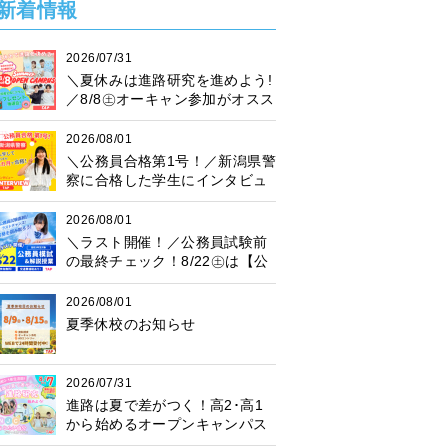
新着情報
2026/07/31
＼夏休みは進路研究を進めよう!
／8/8㊏オーキャン参加がオスス
メ♪プレゼント抽選会も開催中！
2026/08/01
＼公務員合格第1号！／新潟県警
察に合格した学生にインタビュ
ー！
2026/08/01
＼ラスト開催！／公務員試験前
の最終チェック！8/22㊏は【公
務員模試】に参加しよう♪
2026/08/01
夏季休校のお知らせ
2026/07/31
進路は夏で差がつく！高2･高1
から始めるオープンキャンパス