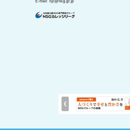
E-mail: njc@nsg.gr.jp