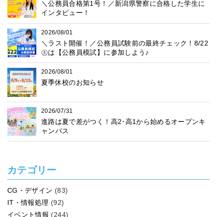
＼公務員合格第1号！／新潟県警察に合格した学生に
インタビュー！
2026/08/01
＼ラスト開催！／公務員試験前の最終チェック！8/22
㊏は【公務員模試】に参加しよう♪
2026/08/01
夏季休校のお知らせ
2026/07/31
進路は夏で差がつく！高2･高1から始めるオープンキ
ャンパス
カテゴリー
CG・デザイン
(83)
IT・情報処理
(92)
イベント情報
(244)