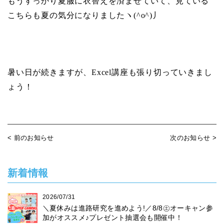
もうすっかり夏服に衣替えを済ませていて、見ている
こちらも夏の気分になりましたヽ
(^o^)
丿
暑い日が続きますが、
Excel
講座も張り切っていきまし
ょう！
< 前のお知らせ
次のお知らせ >
新着情報
2026/07/31
＼夏休みは進路研究を進めよう!／8/8㊏オーキャン参
加がオススメ♪プレゼント抽選会も開催中！