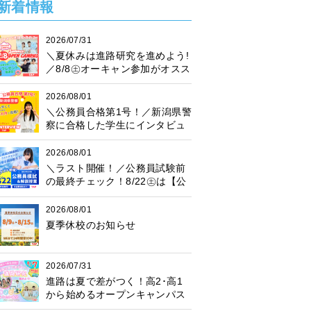
新着情報
2026/07/31
＼夏休みは進路研究を進めよう!
／8/8㊏オーキャン参加がオスス
メ♪プレゼント抽選会も開催中！
2026/08/01
＼公務員合格第1号！／新潟県警
察に合格した学生にインタビュ
ー！
2026/08/01
＼ラスト開催！／公務員試験前
の最終チェック！8/22㊏は【公
務員模試】に参加しよう♪
2026/08/01
夏季休校のお知らせ
2026/07/31
進路は夏で差がつく！高2･高1
から始めるオープンキャンパス