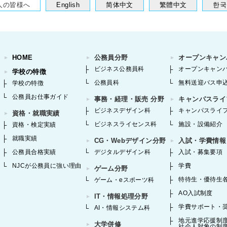
人の皆様へ
English
简体中文
繁體中文
한국
HOME
公務員分野
オープンキャン
ビジネス公務員科
オープンキャン
学校の特徴
公務員科
無料送迎バス申
学校の特徴
公務員お仕事ガイド
事務・経理・販売 分野
キャンパスライ
ビジネスデザイン科
キャンパスライ
資格・就職実績
ビジネスライセンス科
施設・設備紹介
資格・検定実績
就職実績
CG・Webデザイン分野
入試・学費情報
公務員合格実績
デジタルデザイン科
入試・募集要項
NJCが公務員に強い理由
学費
ゲーム分野
特待生・優待生
ゲーム・eスポーツ科
AO入試制度
IT・情報処理分野
学費サポート・
AI・情報システム科
地元進学応援制
大学併修
社会人対象の制