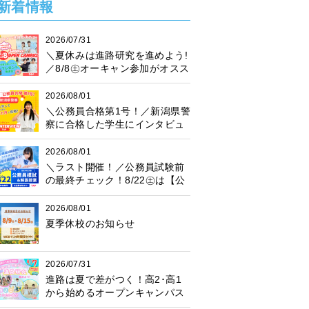
新着情報
2026/07/31
＼夏休みは進路研究を進めよう!
／8/8㊏オーキャン参加がオスス
メ♪プレゼント抽選会も開催中！
2026/08/01
＼公務員合格第1号！／新潟県警
察に合格した学生にインタビュ
ー！
2026/08/01
＼ラスト開催！／公務員試験前
の最終チェック！8/22㊏は【公
務員模試】に参加しよう♪
2026/08/01
夏季休校のお知らせ
2026/07/31
進路は夏で差がつく！高2･高1
から始めるオープンキャンパス