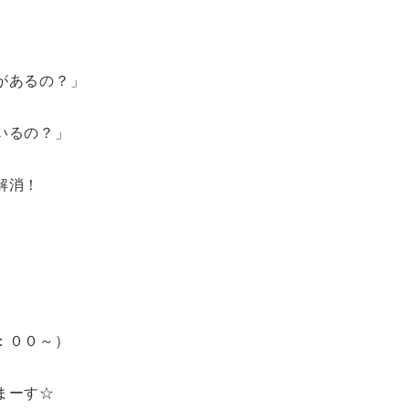
があるの？」
いるの？」
解消！
：００～）
まーす☆