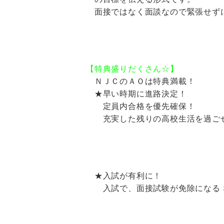
面接ではなく面談なので緊張せずに
【特典盛りだくさん☆】
ＮＪＣのＡＯは特典満載！
★早い時期に進路決定！
定員内合格を優先確保！
充実した残りの高校生活を過ご
★入試が有利に！
入試で、面接試験が免除になる 