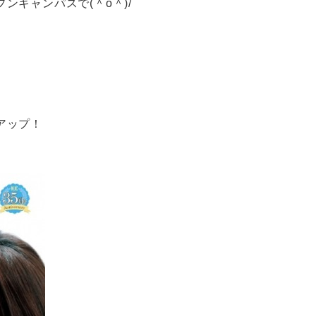
ンキャンパスで(＾o＾)/
アップ！