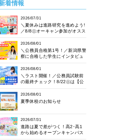
新着情報
2026/07/31
＼夏休みは進路研究を進めよう!
／8/8㊏オーキャン参加がオスス
メ♪プレゼント抽選会も開催中！
2026/08/01
＼公務員合格第1号！／新潟県警
察に合格した学生にインタビュ
ー！
2026/08/01
＼ラスト開催！／公務員試験前
の最終チェック！8/22㊏は【公
務員模試】に参加しよう♪
2026/08/01
夏季休校のお知らせ
2026/07/31
進路は夏で差がつく！高2･高1
から始めるオープンキャンパス