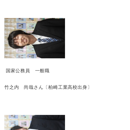
国家公務員 一般職
竹之内 尚哉さん〔柏崎工業高校出身〕