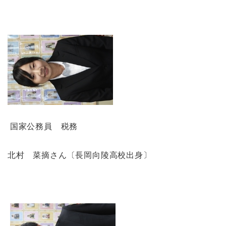
国家公務員 税務
北村 菜摘さん〔長岡向陵高校出身〕