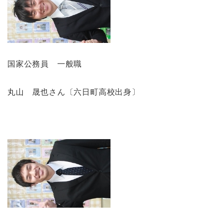
国家公務員 一般職
丸山 晟也さん〔六日町高校出身〕