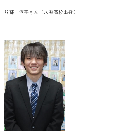
服部 惇平さん〔八海高校出身〕