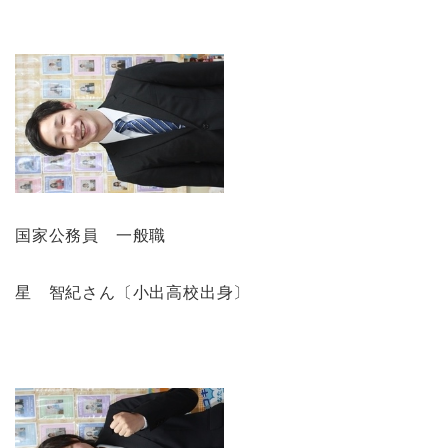
国家公務員 一般職
星 智紀さん〔小出高校出身〕