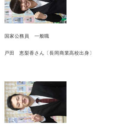
国家公務員 一般職
戸田 恵梨香さん〔長岡商業高校出身〕