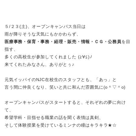
５/２３(土)、オープンキャンパス当日は
雨が降りそうな天気にもかかわらず、
医療事務・保育・事務・経理・販売・情報・ＣＧ・公務員
を目
指す、
多くの高校生が参加してくれました (≧∀≦)ﾉ
来てくれたみなさん、ありがとぅ♪
元気イッパイのNJC在校生のスタッフとも、「あっ」と
言う間に仲良くなり、笑いと共に和んだ雰囲気に(o＾▽＾o)
オープンキャンパスがスタートすると、それぞれの夢に向け
て、
希望学科・目指せる職業の話を聞く表情は真剣、
そして体験授業を受けているミンナの瞳はキラキラ★☆