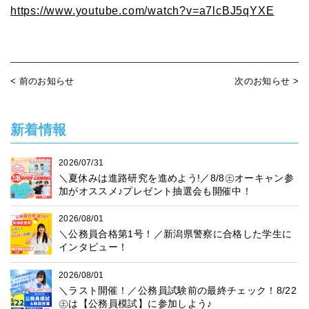
https://www.youtube.com/watch?v=a7lcBJ5qYXE
< 前のお知らせ
次のお知らせ >
新着情報
2026/07/31
＼夏休みは進路研究を進めよう!／8/8㊏オーキャン参
加がオススメ♪プレゼント抽選会も開催中！
2026/08/01
＼公務員合格第1号！／新潟県警察に合格した学生に
インタビュー！
2026/08/01
＼ラスト開催！／公務員試験前の最終チェック！8/22
㊏は【公務員模試】に参加しよう♪