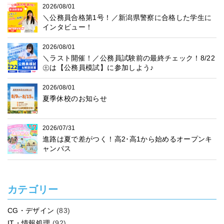
2026/08/01
＼公務員合格第1号！／新潟県警察に合格した学生に
インタビュー！
2026/08/01
＼ラスト開催！／公務員試験前の最終チェック！8/22
㊏は【公務員模試】に参加しよう♪
2026/08/01
夏季休校のお知らせ
2026/07/31
進路は夏で差がつく！高2･高1から始めるオープンキ
ャンパス
カテゴリー
CG・デザイン
(83)
IT・情報処理
(92)