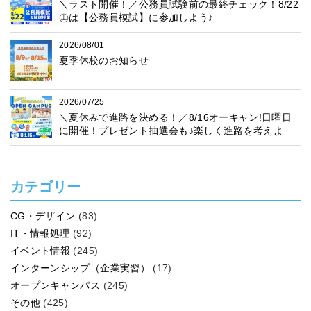
＼ラスト開催！／公務員試験前の最終チェック！8/22
㊏は【公務員模試】に参加しよう♪
2026/08/01
夏季休校のお知らせ
2026/07/25
＼夏休みで進路を決める！／8/16オーキャン!日曜日
に開催！プレゼント抽選会も♪楽しく進路を考えよ
う！
カテゴリー
CG・デザイン
(83)
IT・情報処理
(92)
イベント情報
(245)
インターンシップ（企業実習）
(17)
オープンキャンパス
(245)
その他
(425)