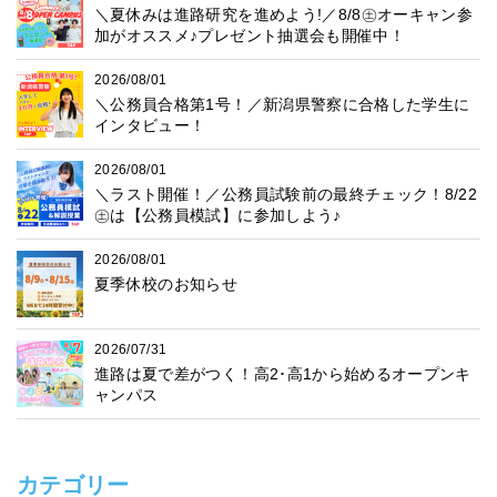
＼夏休みは進路研究を進めよう!／8/8㊏オーキャン参
加がオススメ♪プレゼント抽選会も開催中！
2026/08/01
＼公務員合格第1号！／新潟県警察に合格した学生に
インタビュー！
2026/08/01
＼ラスト開催！／公務員試験前の最終チェック！8/22
㊏は【公務員模試】に参加しよう♪
2026/08/01
夏季休校のお知らせ
2026/07/31
進路は夏で差がつく！高2･高1から始めるオープンキ
ャンパス
カテゴリー