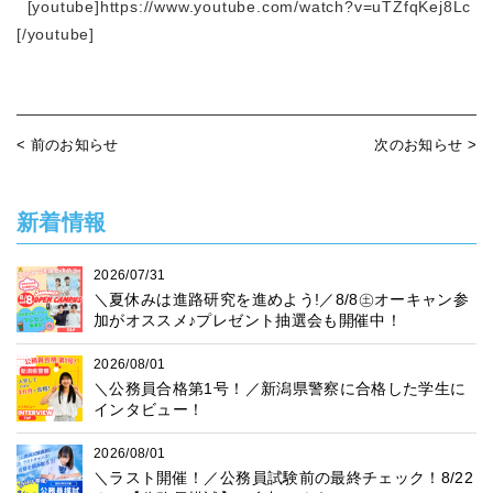
[youtube]https://www.youtube.com/watch?v=uTZfqKej8Lc
[/youtube]
< 前のお知らせ
次のお知らせ >
新着情報
2026/07/31
＼夏休みは進路研究を進めよう!／8/8㊏オーキャン参
加がオススメ♪プレゼント抽選会も開催中！
2026/08/01
＼公務員合格第1号！／新潟県警察に合格した学生に
インタビュー！
2026/08/01
＼ラスト開催！／公務員試験前の最終チェック！8/22