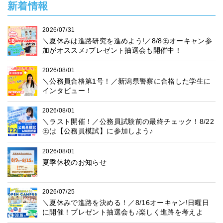
新着情報
2026/07/31
＼夏休みは進路研究を進めよう!／8/8㊏オーキャン参
加がオススメ♪プレゼント抽選会も開催中！
2026/08/01
＼公務員合格第1号！／新潟県警察に合格した学生に
インタビュー！
2026/08/01
＼ラスト開催！／公務員試験前の最終チェック！8/22
㊏は【公務員模試】に参加しよう♪
2026/08/01
夏季休校のお知らせ
2026/07/25
＼夏休みで進路を決める！／8/16オーキャン!日曜日
に開催！プレゼント抽選会も♪楽しく進路を考えよ
う！