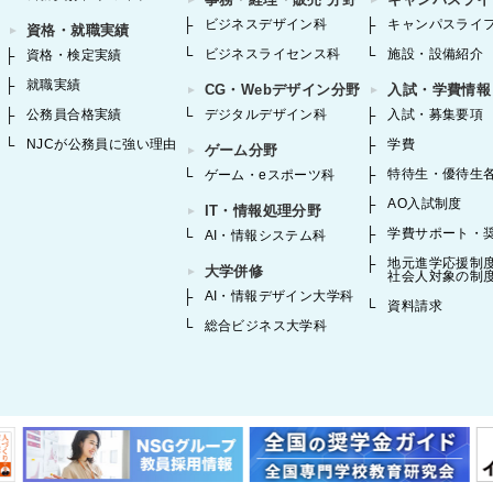
ビジネスデザイン科
キャンパスライ
資格・就職実績
ビジネスライセンス科
施設・設備紹介
資格・検定実績
就職実績
CG・Webデザイン分野
入試・学費情報
公務員合格実績
デジタルデザイン科
入試・募集要項
NJCが公務員に強い理由
学費
ゲーム分野
特待生・優待生
ゲーム・eスポーツ科
AO入試制度
IT・情報処理分野
学費サポート・
AI・情報システム科
地元進学応援制
大学併修
社会人対象の制
AI・情報デザイン大学科
資料請求
総合ビジネス大学科