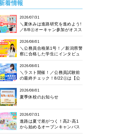
新着情報
2026/07/31
＼夏休みは進路研究を進めよう!
／8/8㊏オーキャン参加がオスス
メ♪プレゼント抽選会も開催中！
2026/08/01
＼公務員合格第1号！／新潟県警
察に合格した学生にインタビュ
ー！
2026/08/01
＼ラスト開催！／公務員試験前
の最終チェック！8/22㊏は【公
務員模試】に参加しよう♪
2026/08/01
夏季休校のお知らせ
2026/07/31
進路は夏で差がつく！高2･高1
から始めるオープンキャンパス