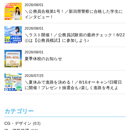
2026/08/01
＼公務員合格第1号！／新潟県警察に合格した学生に
インタビュー！
2026/08/01
＼ラスト開催！／公務員試験前の最終チェック！8/22
㊏は【公務員模試】に参加しよう♪
2026/08/01
夏季休校のお知らせ
2026/07/25
＼夏休みで進路を決める！／8/16オーキャン!日曜日
に開催！プレゼント抽選会も♪楽しく進路を考えよ
う！
カテゴリー
CG・デザイン
(83)