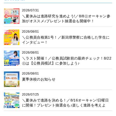
2026/07/31
＼夏休みは進路研究を進めよう!／8/8㊏オーキャン参
加がオススメ♪プレゼント抽選会も開催中！
2026/08/01
＼公務員合格第1号！／新潟県警察に合格した学生に
インタビュー！
2026/08/01
＼ラスト開催！／公務員試験前の最終チェック！8/22
㊏は【公務員模試】に参加しよう♪
2026/08/01
夏季休校のお知らせ
2026/07/25
＼夏休みで進路を決める！／8/16オーキャン!日曜日
に開催！プレゼント抽選会も♪楽しく進路を考えよ
う！