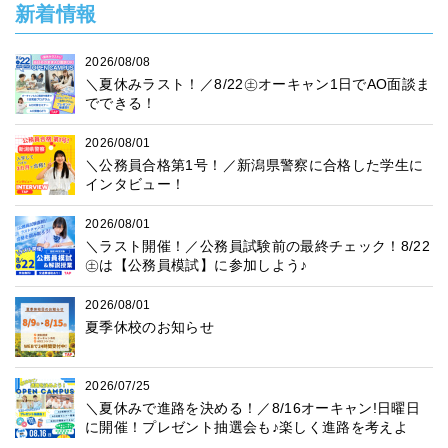
新着情報
2026/08/08
＼夏休みラスト！／8/22㊏オーキャン1日でAO面談ま
でできる！
2026/08/01
＼公務員合格第1号！／新潟県警察に合格した学生に
インタビュー！
2026/08/01
＼ラスト開催！／公務員試験前の最終チェック！8/22
㊏は【公務員模試】に参加しよう♪
2026/08/01
夏季休校のお知らせ
2026/07/25
＼夏休みで進路を決める！／8/16オーキャン!日曜日
に開催！プレゼント抽選会も♪楽しく進路を考えよ
う！