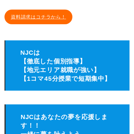
資料請求はコチラから！
NJCは
【徹底した個別指導】
【地元エリア就職が強い】
【1コマ45分授業で短期集中】
NJCはあなたの夢を応援しま
す！！