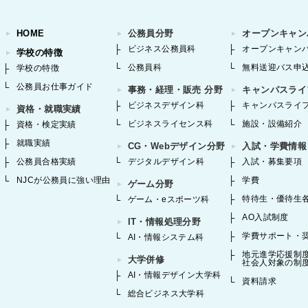
HOME
公務員分野
オープンキャン
ビジネス公務員科
オープンキャン
学校の特徴
公務員科
無料送迎バス申
学校の特徴
公務員お仕事ガイド
事務・経理・販売 分野
キャンパスライ
ビジネスデザイン科
キャンパスライ
資格・就職実績
ビジネスライセンス科
施設・設備紹介
資格・検定実績
就職実績
CG・Webデザイン分野
入試・学費情報
公務員合格実績
デジタルデザイン科
入試・募集要項
NJCが公務員に強い理由
学費
ゲーム分野
特待生・優待生
ゲーム・eスポーツ科
AO入試制度
IT・情報処理分野
学費サポート・
AI・情報システム科
地元進学応援制
大学併修
社会人対象の制
AI・情報デザイン大学科
資料請求
総合ビジネス大学科