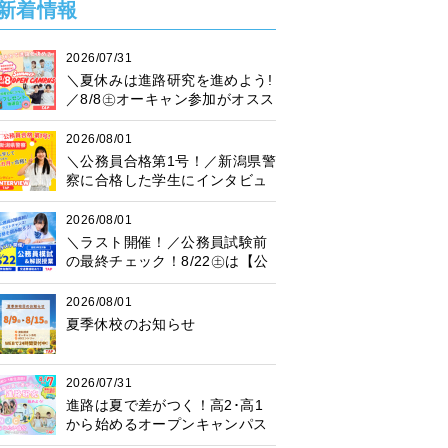
新着情報
2026/07/31
＼夏休みは進路研究を進めよう!
／8/8㊏オーキャン参加がオスス
メ♪プレゼント抽選会も開催中！
2026/08/01
＼公務員合格第1号！／新潟県警
察に合格した学生にインタビュ
ー！
2026/08/01
＼ラスト開催！／公務員試験前
の最終チェック！8/22㊏は【公
務員模試】に参加しよう♪
2026/08/01
夏季休校のお知らせ
2026/07/31
進路は夏で差がつく！高2･高1
から始めるオープンキャンパス