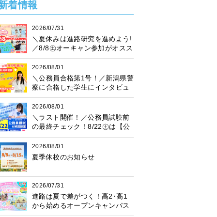
新着情報
2026/07/31
＼夏休みは進路研究を進めよう!
／8/8㊏オーキャン参加がオスス
メ♪プレゼント抽選会も開催中！
2026/08/01
＼公務員合格第1号！／新潟県警
察に合格した学生にインタビュ
ー！
2026/08/01
＼ラスト開催！／公務員試験前
の最終チェック！8/22㊏は【公
務員模試】に参加しよう♪
2026/08/01
夏季休校のお知らせ
2026/07/31
進路は夏で差がつく！高2･高1
から始めるオープンキャンパス