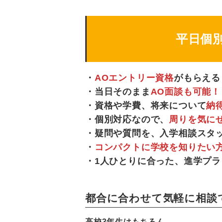
平日個
・
AOエントリー資格
がもらえる
・当日そのまま
AO面談も可能！
・資格や学費、将来について
納
・個別対応なので、
周りを気に
・疑問や質問を、入学相談スタ
・
コンパクトに学校を知りたい
・1人ひとりに合った、進学プラ
都合に合わせて気軽に相談
高校3年生はもちろん