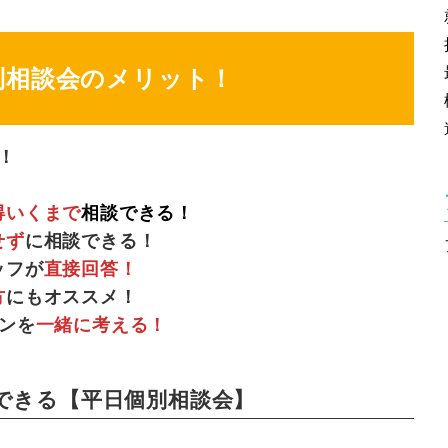
別相談会のメリット！
！
得いくまで
相談できる！
せず
に相談できる！
ッフが
直接回答！
方
にもオススメ！
ンを
一緒に考える！
できる【平日個別相談会】