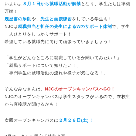
いよいよ
３月１日から就職活動が解禁
となり、学生たちは準備
万端！
履歴書の添削
や、
先生と面接練習
をしている学生も！
NJCは
就職担当と担任の先生によるWのサポート体制
で、学生
一人ひとりをしっかりサポート！
希望している就職先に向けて頑張っていきましょう！
「学生がどんなところに就職しているか聞いてみたい！」
「就職サポートについて知りたい！」
「専門学生の就職活動の流れや様子が気になる！」
そんなみなさんは、
NJCのオープンキャンパスへGO！
NJCのオープンキャンパスは学生スタッフがいるので、在校生
から直接話が聞けるかも！
次回オープンキャンパスは
２月２８日(土)！