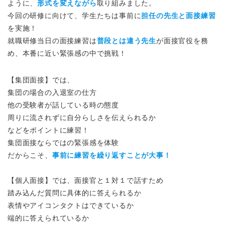
ように、
形式を変えながら
取り組みました。
今回の研修に向けて、学生たちは事前に
担任の先生と面接練習
を実施！
就職研修当日の面接練習は
普段とは違う先生
が面接官役を務
め、本番に近い緊張感の中で挑戦！
【集団面接】では、
集団の場合の入退室の仕方
他の受験者が話している時の態度
周りに流されずに自分らしさを伝えられるか
などをポイントに練習！
集団面接ならではの緊張感を体験
だからこそ、
事前に練習を繰り返すことが大事！
【個人面接】では、面接官と１対１で話すため
踏み込んだ質問に具体的に答えられるか
表情やアイコンタクトはできているか
端的に答えられているか