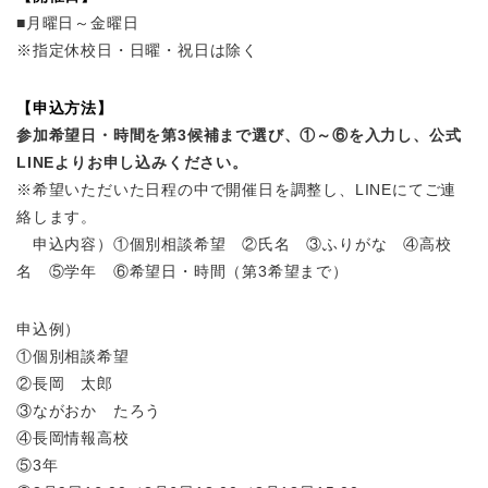
■月曜日～金曜日
※指定休校日・日曜・祝日は除く
【申込方法】
参加希望日・時間を第3候補まで選び、①～⑥を入力し、公式
LINEよりお申し込みください。
※希望いただいた日程の中で開催日を調整し、LINEにてご連
絡します。
申込内容）①個別相談希望 ②氏名 ③ふりがな ④高校
名 ⑤学年 ⑥希望日・時間（第3希望まで）
申込例）
①個別相談希望
②長岡 太郎
③ながおか たろう
④長岡情報高校
⑤3年