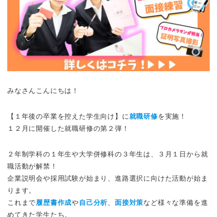
みなさんこんにちは！
【１年後の卒業を控えた学生向け】に
就職研修
を実施！
１２月に開催した就職研修の第２弾！
２年制学科の１年生や大学併修科の３年生は、３月１日から就
職活動が解禁！
企業説明会や採用試験が始まり、進路選択に向けた活動が始ま
ります。
これまで
履歴書作成
や
自己分析
、
面接対策
など様々な準備を進
めてきた学生たち。