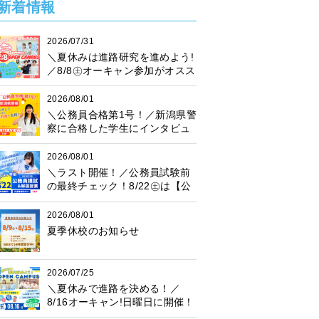
新着情報
2026/07/31
＼夏休みは進路研究を進めよう!
／8/8㊏オーキャン参加がオスス
メ♪プレゼント抽選会も開催中！
2026/08/01
＼公務員合格第1号！／新潟県警
察に合格した学生にインタビュ
ー！
2026/08/01
＼ラスト開催！／公務員試験前
の最終チェック！8/22㊏は【公
務員模試】に参加しよう♪
2026/08/01
夏季休校のお知らせ
2026/07/25
＼夏休みで進路を決める！／
8/16オーキャン!日曜日に開催！
プレゼント抽選会も♪楽しく進路