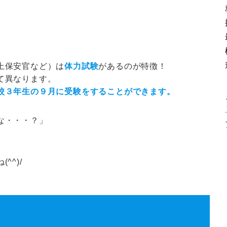
上保安官など）は
体力試験
があるのが特徴！
て異なります。
校３年生の９月に受験をすることができます。
な・・・？」
^^)/
！