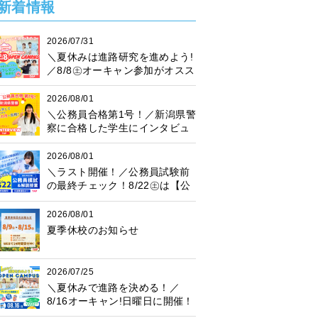
新着情報
2026/07/31
＼夏休みは進路研究を進めよう!
／8/8㊏オーキャン参加がオスス
メ♪プレゼント抽選会も開催中！
2026/08/01
＼公務員合格第1号！／新潟県警
察に合格した学生にインタビュ
ー！
2026/08/01
＼ラスト開催！／公務員試験前
の最終チェック！8/22㊏は【公
務員模試】に参加しよう♪
2026/08/01
夏季休校のお知らせ
2026/07/25
＼夏休みで進路を決める！／
8/16オーキャン!日曜日に開催！
プレゼント抽選会も♪楽しく進路