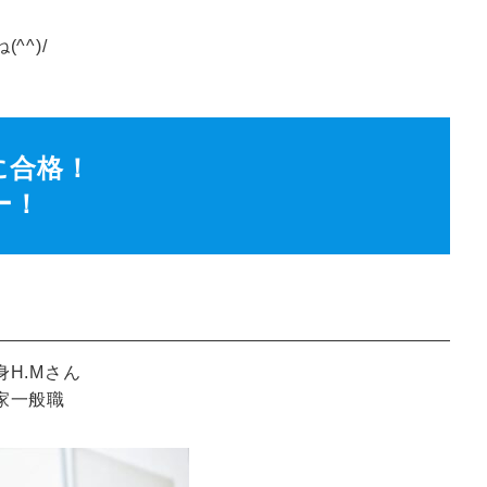
^^)/
に合格！
ー！
H.Mさん
家一般職