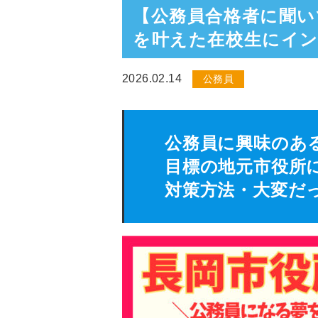
【公務員合格者に聞い
を叶えた在校生にイ
2026.02.14
公務員
公務員に興味のあ
目標の地元市役所
対策方法・大変だ