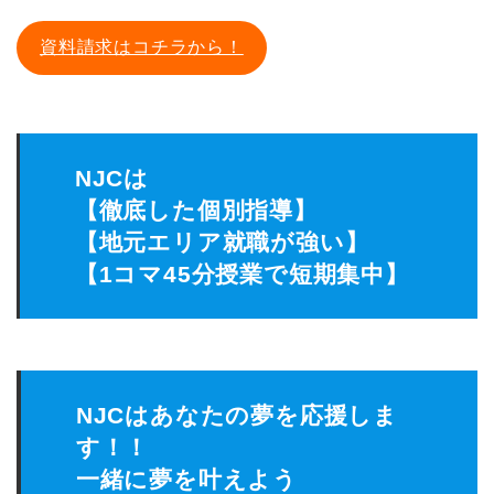
資料請求はコチラから！
NJCは
【徹底した個別指導】
【地元エリア就職が強い】
【1コマ45分授業で短期集中】
NJCはあなたの夢を応援しま
す！！
一緒に夢を叶えよう