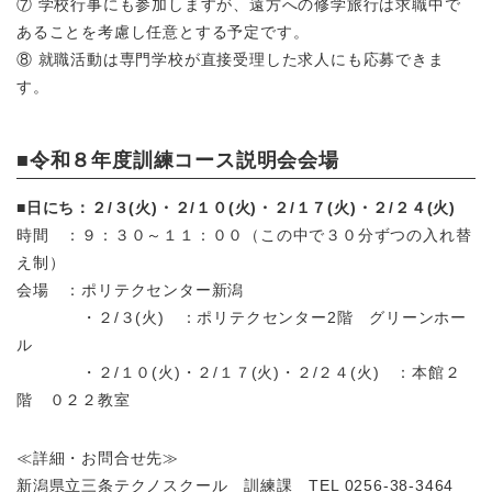
⑦ 学校行事にも参加しますが、遠方への修学旅行は求職中で
あることを考慮し任意とする予定です。
⑧ 就職活動は専門学校が直接受理した求人にも応募できま
す。
■令和８年度訓練コース説明会会場
■
日にち：２/３(火)・
２/１０(火)・２/１７(火)・２/２４(火)
時間 ：９：３０～１１：００（この中で３０分ずつの入れ替
え制）
会場 ：ポリテクセンター新潟
・２/３(火) ：ポリテクセンター2階 グリーンホー
ル
・２/１０(火)・２/１７(火)・２/２４(火) ：本館２
階 ０２２教室
≪詳細・お問合せ先≫
新潟県立三条テクノスクール 訓練課 TEL 0256-38-3464