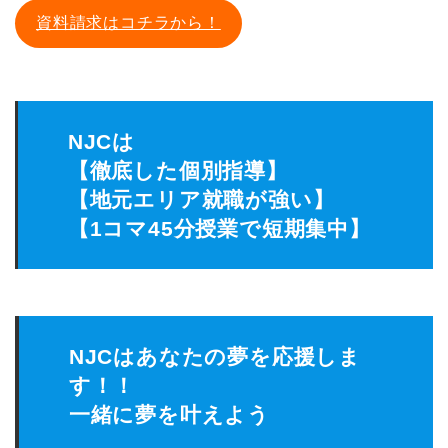
資料請求はコチラから！
NJCは
【徹底した個別指導】
【地元エリア就職が強い】
【1コマ45分授業で短期集中】
NJCはあなたの夢を応援しま
す！！
一緒に夢を叶えよう