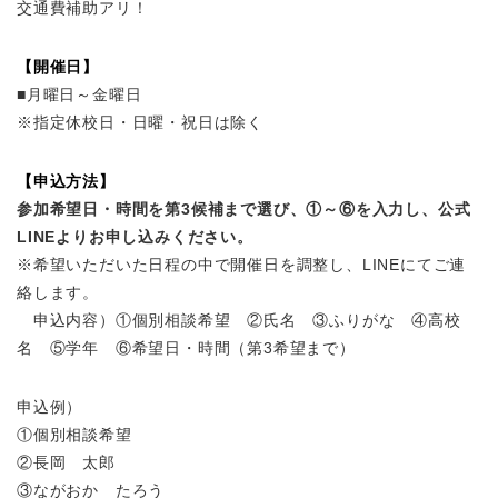
交通費補助アリ！
【開催日】
■月曜日～金曜日
※指定休校日・日曜・祝日は除く
【申込方法】
参加希望日・時間を第3候補まで選び、①～⑥を入力し、公式
LINEよりお申し込みください。
※希望いただいた日程の中で開催日を調整し、LINEにてご連
絡します。
申込内容）①個別相談希望 ②氏名 ③ふりがな ④高校
名 ⑤学年 ⑥希望日・時間（第3希望まで）
申込例）
①個別相談希望
②長岡 太郎
③ながおか たろう