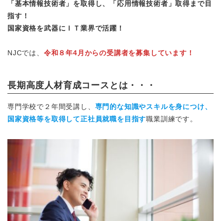
「基本情報技術者」を取得し、「応用情報技術者」取得まで目
指す！
国家資格を武器にＩＴ業界で活躍！
NJCでは、
令和８年4月からの受講者を募集しています！
長期高度人材育成コースとは
・・・
専門学校で２年間受講し、
専門的な知識やスキルを身につけ、
国家資格等を取得して正社員就職を目指す
職業訓練です。