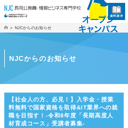
資料請求
NJCからのお知らせ
NJCからのお知らせ
【社会人の方、必見！】入学金・授業
料無料で国家資格を取得&IT業界への就
職を目指す！-令和8年度「長期高度人
材育成コース」受講者募集-