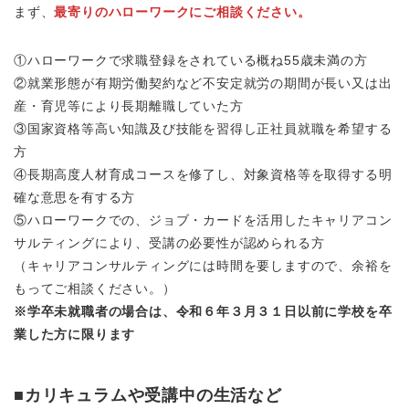
まず、
最寄りのハローワークにご相談ください。
①ハローワークで求職登録をされている概ね55歳未満の方
②就業形態が有期労働契約など不安定就労の期間が長い又は出
産・育児等により長期離職していた方
③国家資格等高い知識及び技能を習得し正社員就職を希望する
方
④長期高度人材育成コースを修了し、対象資格等を取得する明
確な意思を有する方
⑤ハローワークでの、ジョブ・カードを活用したキャリアコン
サルティングにより、受講の必要性が認められる方
（キャリアコンサルティングには時間を要しますので、余裕を
もってご相談ください。）
※学卒未就職者の場合は、令和６年３月３１日以前に学校を卒
業した方に限ります
■
カリキュラムや受講中の生活など