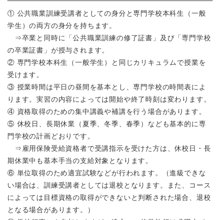
① 公共職業訓練受講者としての身分と専門学校本科生（一般
学生）の両方の身分を持ちます。
⇒卒業と同時に「公共職業訓練の修了証書」及び「専門学校
の卒業証書」が授与されます。
② 専門学校本科生（一般学生）と同じカリキュラムで授業を
受けます。
③ 授業時間は平日の昼間を基本とし、専門学校の時間表によ
ります。実習の内容によっては開始や終了時刻は変わります。
④ 資格取得のための集中講義や補講を行う場合があります。
⑤ 休校日、長期休業（夏季、冬季、春季）なども基本的に専
門学校の計画どおりです。
⇒雇用保険受給資格者で受講指示を受けた方は、休校日・長
期休業中も基本手当の支給対象となります。
⑥ 単位取得のため適宜試験などが行われます。（進級できな
い場合は、訓練受講者としては退校となります。また、コース
によっては目標資格の取得ができないと判断された場合、退校
となる場合があります。）