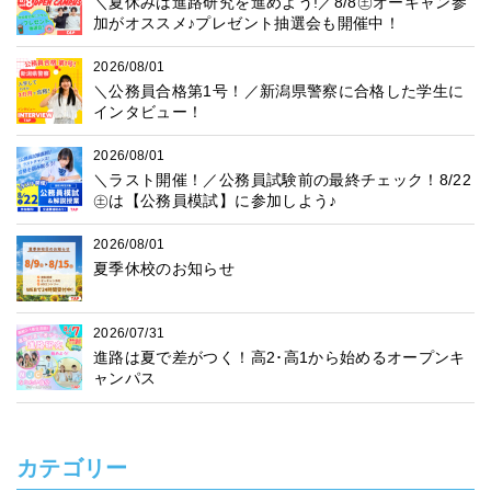
＼夏休みは進路研究を進めよう!／8/8㊏オーキャン参
加がオススメ♪プレゼント抽選会も開催中！
2026/08/01
＼公務員合格第1号！／新潟県警察に合格した学生に
インタビュー！
2026/08/01
＼ラスト開催！／公務員試験前の最終チェック！8/22
㊏は【公務員模試】に参加しよう♪
2026/08/01
夏季休校のお知らせ
2026/07/31
進路は夏で差がつく！高2･高1から始めるオープンキ
ャンパス
カテゴリー