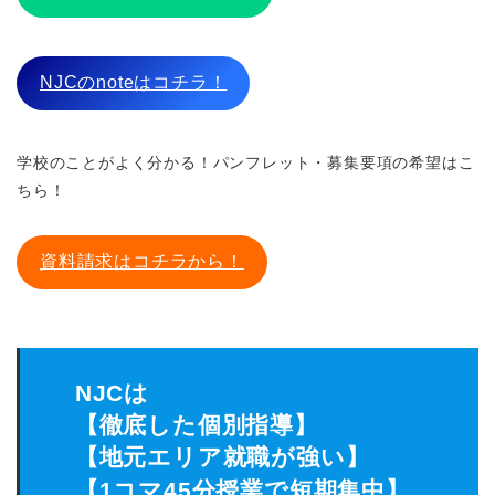
NJCのnoteはコチラ！
学校のことがよく分かる！パンフレット・募集要項の希望はこ
ちら！
資料請求はコチラから！
NJCは
【徹底した個別指導】
【地元エリア就職が強い】
【1コマ45分授業で短期集中】