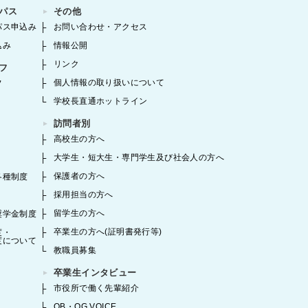
パス
その他
パス申込み
お問い合わせ・アクセス
込み
情報公開
リンク
フ
個人情報の取り扱いについて
フ
学校長直通ホットライン
訪問者別
高校生の方へ
大学生・短大生・専門学生及び社会人の方へ
保護者の方へ
各種制度
採用担当の方へ
留学生の方へ
奨学金制度
卒業生の方へ(証明書発行等)
度・
度について
教職員募集
卒業生インタビュー
市役所で働く先輩紹介
OB・OG VOICE