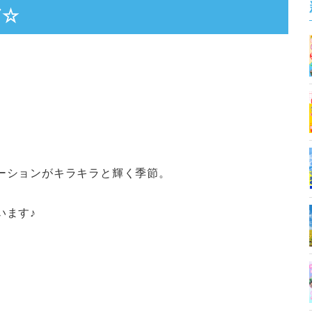
グ☆
ーションがキラキラと輝く季節。
います♪