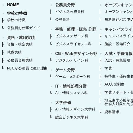
HOME
公務員分野
オープンキャン
ビジネス公務員科
オープンキャン
学校の特徴
公務員科
無料送迎バス申
学校の特徴
公務員お仕事ガイド
事務・経理・販売 分野
キャンパスライ
ビジネスデザイン科
キャンパスライ
資格・就職実績
ビジネスライセンス科
施設・設備紹介
資格・検定実績
就職実績
CG・Webデザイン分野
入試・学費情報
公務員合格実績
デジタルデザイン科
入試・募集要項
NJCが公務員に強い理由
学費
ゲーム分野
特待生・優待生
ゲーム・eスポーツ科
AO入試制度
IT・情報処理分野
学費サポート・
AI・情報システム科
地元進学応援制
大学併修
社会人対象の制
AI・情報デザイン大学科
資料請求
総合ビジネス大学科