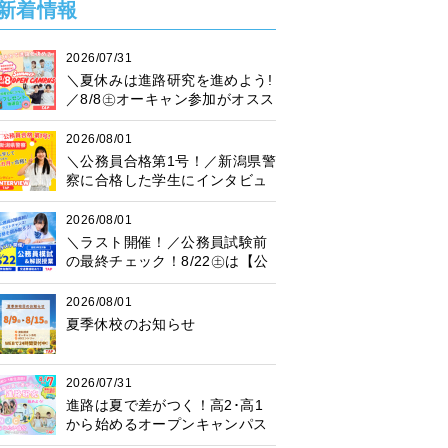
新着情報
2026/07/31
＼夏休みは進路研究を進めよう!
／8/8㊏オーキャン参加がオスス
メ♪プレゼント抽選会も開催中！
2026/08/01
＼公務員合格第1号！／新潟県警
察に合格した学生にインタビュ
ー！
2026/08/01
＼ラスト開催！／公務員試験前
の最終チェック！8/22㊏は【公
務員模試】に参加しよう♪
2026/08/01
夏季休校のお知らせ
2026/07/31
進路は夏で差がつく！高2･高1
から始めるオープンキャンパス