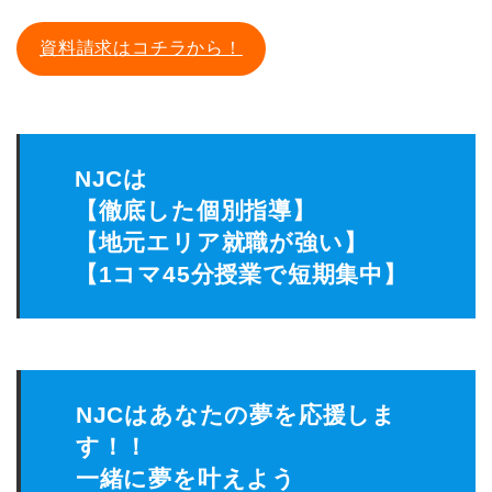
資料請求はコチラから！
NJCは
【徹底した個別指導】
【地元エリア就職が強い】
【1コマ45分授業で短期集中】
NJCはあなたの夢を応援しま
す！！
一緒に夢を叶えよう