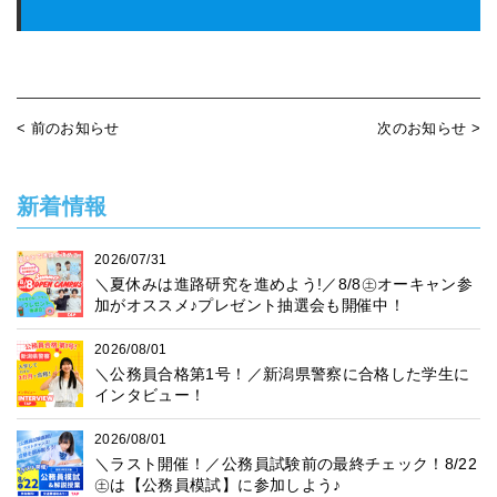
< 前のお知らせ
次のお知らせ >
新着情報
2026/07/31
＼夏休みは進路研究を進めよう!／8/8㊏オーキャン参
加がオススメ♪プレゼント抽選会も開催中！
2026/08/01
＼公務員合格第1号！／新潟県警察に合格した学生に
インタビュー！
2026/08/01
＼ラスト開催！／公務員試験前の最終チェック！8/22
㊏は【公務員模試】に参加しよう♪