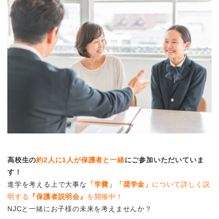
高校生の
約2人に1人が保護者と一緒
にご参加いただいていま
す！
進学を考える上で大事な
「学費」「奨学金」
について詳しく説
明する
『保護者説明会』
を開催中！
NJCと一緒にお子様の未来を考えませんか？