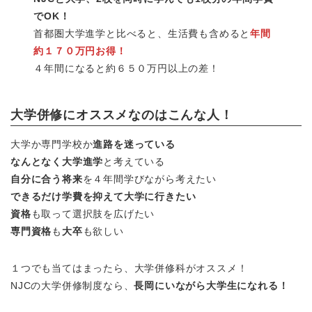
でOK！
首都圏大学進学と比べると、生活費も含めると
年間
約１７０万円お得！
４年間になると約６５０万円以上の差！
大学併修にオススメなのはこんな人！
大学か専門学校か
進路を迷っている
なんとなく大学進学
と考えている
自分に合う将来
を４年間学びながら考えたい
できるだけ学費を抑えて大学に行きたい
資格
も取って選択肢を広げたい
専門資格
も
大卒
も欲しい
１つでも当てはまったら、大学併修科がオススメ！
NJCの大学併修制度なら、
長岡にいながら大学生になれる！