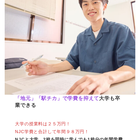
「地元」「駅チカ」で学費を抑えて
大学も卒
業できる
大学の授業料は２５万円！
NJC学費と合計して年間９８万円！
NJCと大学、2校を同時に学んでも1校分の年間学費