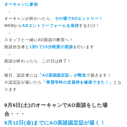
オーキャンに参加
↓
オーキャンが終わったら、
その場でAOエントリー！
WEBから
AOエントリーフォームを送信
するだけ！
↓
スタッフと一緒にAO面談の教室へ！
面談担当者と
1対1で15分程度の面談
を行います
↓
面談が終わったら、この日は終了！
↓
後日、認定者には
「AO面談認定証」が郵送
で届きます！
※認定証が届いたら
「希望学科の定員枠を確保できた！」
とな
ります
9月6日(土)のオーキャンでAO面談をした場
合・・・
9月12日(金)までにAO面談認定証が届く！