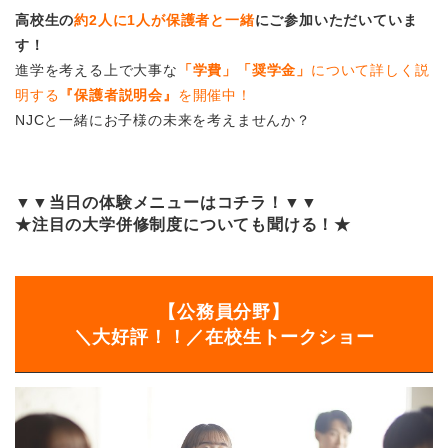
高校生の
約2人に1人が保護者と一緒
にご参加いただいていま
す！
進学を考える上で大事な
「学費」「奨学金」
について詳しく説
明する
『保護者説明会』
を開催中！
NJCと一緒にお子様の未来を考えませんか？
▼▼当日の体験メニューはコチラ！▼▼
★注目の大学併修制度についても聞ける！★
【公務員分野】
＼大好評！！／在校生トークショー