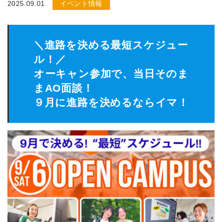
2025.09.01
イベント情報
＼進路を決める最短スケジュー
ル！／
オーキャン参加で、当日そのま
まAO面談！
９月に進路を決めるならイマ！