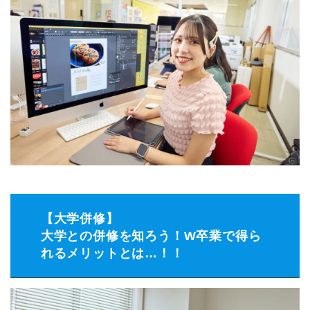
【大学併修】
大学との併修を知ろう！W卒業で得ら
れるメリットとは…！！