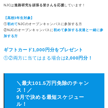
NJCは
進路研究を頑張る皆さんを応援
しています！
【高校3年生対象】
①
初めて
NJCのオープンキャンパスに参加する方
②NJCのオープンキャンパスに
初めて参加する友達と一緒に参
加する方
ギフトカード1,000円分をプレゼント
①②両方に当てはまる場合は
2,000円分！
＼最大101.5万円免除のチャン
ス！／
9月で決める最短スケジュー
ル！