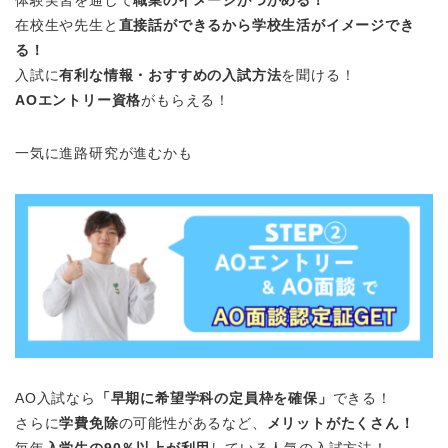
体験実習を通して
職業のイメージがつかめる！
在校生や先生と
直接話ができるから学校生活がイメージでき
る！
入試に
有利な情報・おすすめの入試方法
を聞ける！
AOエントリー資格
がもらえる！
一気に進路研究が進むかも
AO入試なら
「早期に希望学科の定員枠を確保」
できる！
さらに
学費免除
の可能性があるなど、
メリットがたくさん！
毎年
入学生の90％以上が利用
している人気の入試方法！