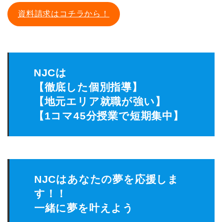
資料請求はコチラから！
NJCは
【徹底した個別指導】
【地元エリア就職が強い】
【1コマ45分授業で短期集中】
NJCはあなたの夢を応援しま
す！！
一緒に夢を叶えよう