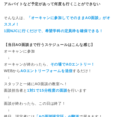
アルバイトなど予定があって何度も行くことができない
そんな人は、
「オーキャンに参加してそのままAO面談」がオ
ススメ！
1回NJCに行くだけで、希望学科の定員枠を確保できる！
【当日AO面談まで行うスケジュールはこんな感じ】
オーキャンに参加
↓
オーキャンが終わったら、
その場でAOエントリー！
WEBから
AOエントリーフォームを送信
するだけ！
↓
スタッフと一緒にAO面談の教室へ！
面談担当者と
1対1で15分程度の面談
を行います
↓
面談が終わったら、この日は終了！
↓
後日、認定者には
「AO面談認定証」が郵送
で届きます！