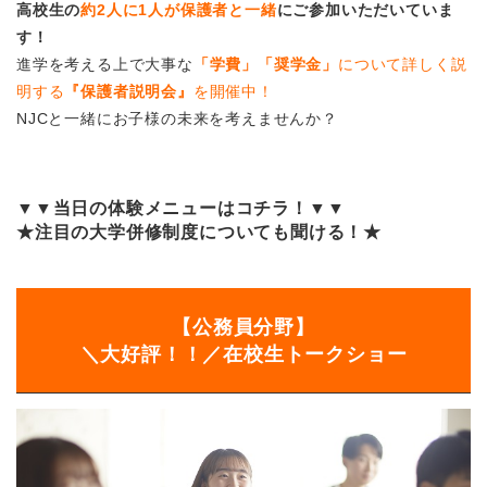
高校生の
約2人に1人が保護者と一緒
にご参加いただいていま
す！
進学を考える上で大事な
「学費」「奨学金」
について詳しく説
明する
『保護者説明会』
を開催中！
NJCと一緒にお子様の未来を考えませんか？
▼▼当日の体験メニューはコチラ！▼▼
★注目の大学併修制度についても聞ける！★
【公務員分野】
＼大好評！！／在校生トークショー