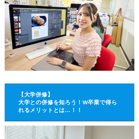
【大学併修】
大学との併修を知ろう！W卒業で得ら
れるメリットとは…！！