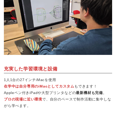
充実した学習環境と設備
1人1台の27インチiMacを使用
在学中は自分専用のiMacとしてカスタム
もできます！
Appleペン付きiPadや大型プリンタなどの
最新機材も完備
。
プロの現場に近い環境
で、自分のペースで制作活動に集中しな
がら学べます。