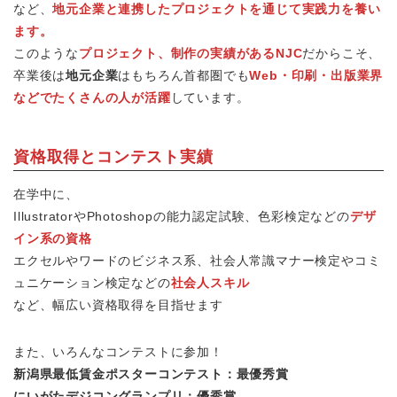
など、
地元企業と連携したプロジェクトを通じて実践力を養い
ます。
このような
プロジェクト、制作の実績があるNJC
だからこそ、
卒業後は
地元企業
はもちろん首都圏でも
Web・印刷・出版業界
などでたくさんの人が活躍
しています。
資格取得とコンテスト実績
在学中に、
IllustratorやPhotoshopの能力認定試験、色彩検定などの
デザ
イン系の資格
エクセルやワードのビジネス系、社会人常識マナー検定やコミ
ュニケーション検定などの
社会人スキル
など、幅広い資格取得を目指せます
また、いろんなコンテストに参加！
新潟県最低賃金ポスターコンテスト：最優秀賞
にいがたデジコングランプリ：優秀賞