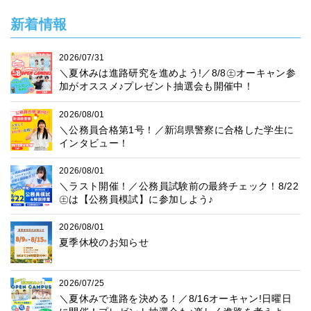
新着情報
2026/07/31
＼夏休みは進路研究を進めよう!／8/8㊏オーキャン参
加がオススメ♪プレゼント抽選会も開催中！
2026/08/01
＼公務員合格第1号！／新潟県警察に合格した学生に
インタビュー！
2026/08/01
＼ラスト開催！／公務員試験前の最終チェック！8/22
㊏は【公務員模試】に参加しよう♪
2026/08/01
夏季休校のお知らせ
2026/07/25
＼夏休みで進路を決める！／8/16オーキャン!日曜日