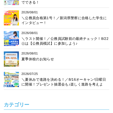
でできる！
2026/08/01
＼公務員合格第1号！／新潟県警察に合格した学生に
インタビュー！
2026/08/01
＼ラスト開催！／公務員試験前の最終チェック！8/22
㊏は【公務員模試】に参加しよう♪
2026/08/01
夏季休校のお知らせ
2026/07/25
＼夏休みで進路を決める！／8/16オーキャン!日曜日
に開催！プレゼント抽選会も♪楽しく進路を考えよ
う！
カテゴリー