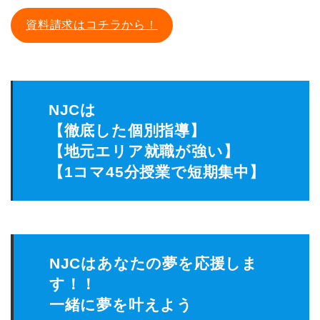
資料請求はコチラから！
NJCは
【徹底した個別指導】
【地元エリア就職が強い】
【1コマ45分授業で短期集中】
NJCはあなたの夢を応援しま
す！！
一緒に夢を叶えよう