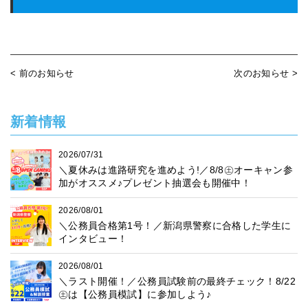
< 前のお知らせ
次のお知らせ >
新着情報
2026/07/31
＼夏休みは進路研究を進めよう!／8/8㊏オーキャン参
加がオススメ♪プレゼント抽選会も開催中！
2026/08/01
＼公務員合格第1号！／新潟県警察に合格した学生に
インタビュー！
2026/08/01
＼ラスト開催！／公務員試験前の最終チェック！8/22
㊏は【公務員模試】に参加しよう♪