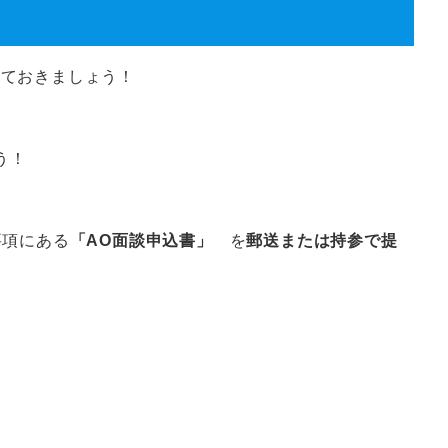
しておきましょう！
う！
要項にある
「AO面談申込書」
を
郵送または持参で提
！