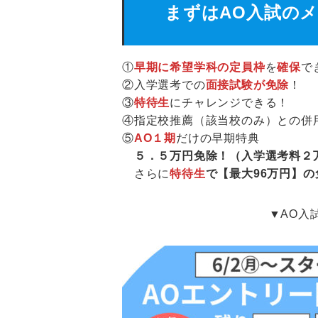
まずはAO入試の
①
早期に希望学科の定員枠
を
確保
で
②入学選考での
面接試験が免除
！
③
特待生
にチャレンジできる！
④指定校推薦（該当校のみ）との併
⑤
AO１期
だけの早期特典
５．５万円免除！（入学選考料２
さらに
特待生
で【最大96万円】の
▼AO入