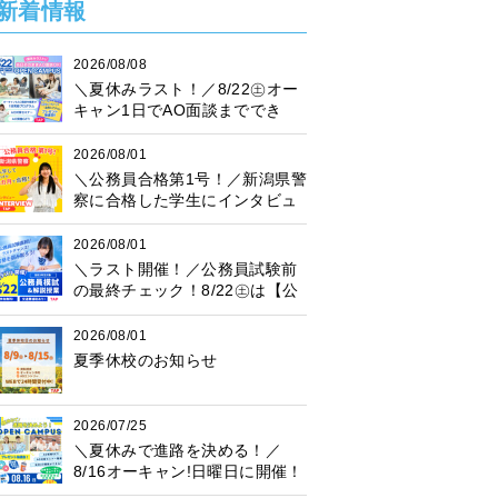
新着情報
2026/08/08
＼夏休みラスト！／8/22㊏オー
キャン1日でAO面談まででき
る！
2026/08/01
＼公務員合格第1号！／新潟県警
察に合格した学生にインタビュ
ー！
2026/08/01
＼ラスト開催！／公務員試験前
の最終チェック！8/22㊏は【公
務員模試】に参加しよう♪
2026/08/01
夏季休校のお知らせ
2026/07/25
＼夏休みで進路を決める！／
8/16オーキャン!日曜日に開催！
プレゼント抽選会も♪楽しく進路