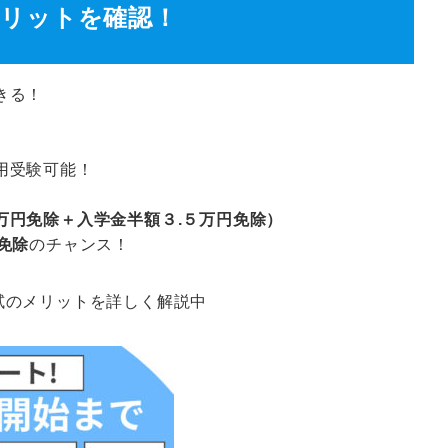
メリットを確認！
きる！
用受験可能！
万円免除＋入学金半額３.５万円免除）
免除
のチャンス！
試のメリットを詳しく解説中