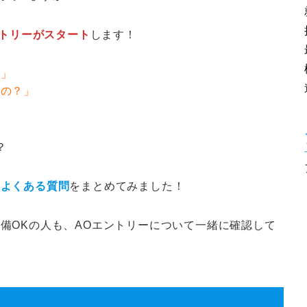
ントリーがスタート
します！
？」
るの？」
？
や
よくある質問
をまとめてみました！
備OKの人も、AOエントリーについて一緒に確認して