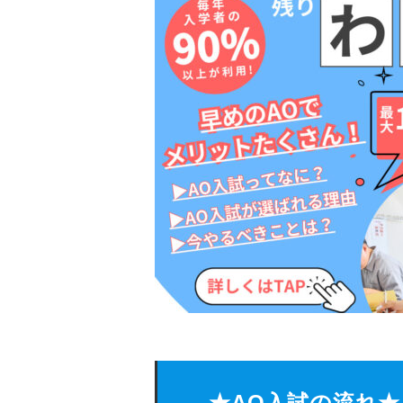
★AO入試の流れ★