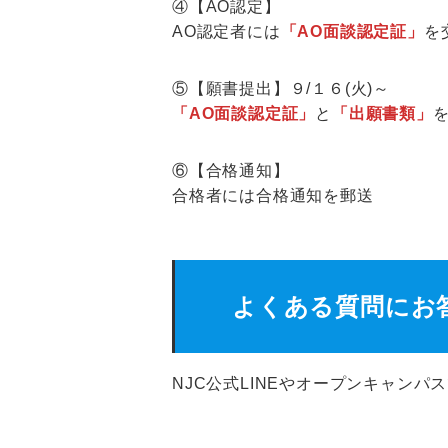
④【AO認定】
AO認定者には
「AO面談認定証」
を
⑤【願書提出】９/１６(火)～
「AO面談認定証」
と
「出願書類」
⑥【合格通知】
合格者には合格通知を郵送
よくある質問にお
NJC公式LINEやオープンキャンパ