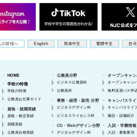
人の皆様へ
English
简体中文
繁體中文
한국
HOME
公務員分野
オープンキャン
ビジネス公務員科
オープンキャン
学校の特徴
公務員科
無料送迎バス申
学校の特徴
公務員お仕事ガイド
事務・経理・販売 分野
キャンパスライ
ビジネスデザイン科
キャンパスライ
資格・就職実績
ビジネスライセンス科
施設・設備紹介
資格・検定実績
就職実績
CG・Webデザイン分野
入試・学費情報
公務員合格実績
デジタルデザイン科
入試・募集要項