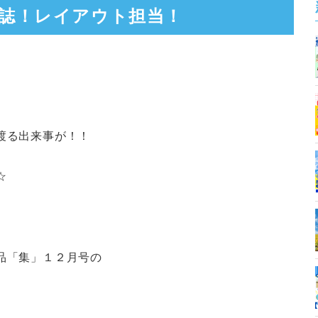
誌！レイアウト担当！
渡る出来事が！！
☆
品「集」１２月号の