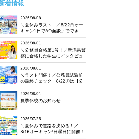
新着情報
2026/08/08
＼夏休みラスト！／8/22㊏オー
キャン1日でAO面談まででき
る！
2026/08/01
＼公務員合格第1号！／新潟県警
察に合格した学生にインタビュ
ー！
2026/08/01
＼ラスト開催！／公務員試験前
の最終チェック！8/22㊏は【公
務員模試】に参加しよう♪
2026/08/01
夏季休校のお知らせ
2026/07/25
＼夏休みで進路を決める！／
8/16オーキャン!日曜日に開催！
プレゼント抽選会も♪楽しく進路