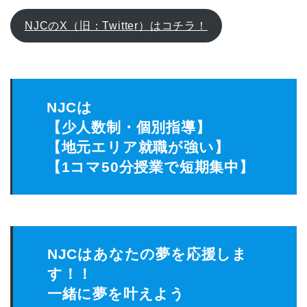
NJCのX（旧：Twitter）はコチラ！
NJCは
【少人数制・個別指導】
【地元エリア就職が強い】
【1コマ50分授業で短期集中】
NJCはあなたの夢を応援しま
す！！
一緒に夢を叶えよう