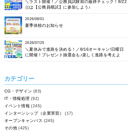
＼ラスト開催！／公務員試験前の最終チェック！8/22
㊏は【公務員模試】に参加しよう♪
2026/08/01
夏季休校のお知らせ
2026/07/25
＼夏休みで進路を決める！／8/16オーキャン!日曜日
に開催！プレゼント抽選会も♪楽しく進路を考えよ
う！
カテゴリー
CG・デザイン
(83)
IT・情報処理
(92)
イベント情報
(245)
インターンシップ（企業実習）
(17)
オープンキャンパス
(245)
その他
(425)