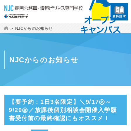
資料請求
NJCからのお知らせ
NJCからのお知らせ
【要予約：1日3名限定】＼9/17㊋～
9/20㊎／放課後個別相談会開催
入学願
書受付前の最終確認にもオススメ！