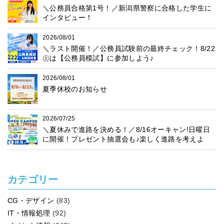
＼公務員合格第1号！／新潟県警察に合格した学生に
インタビュー！
2026/08/01
＼ラスト開催！／公務員試験前の最終チェック！8/22
㊏は【公務員模試】に参加しよう♪
2026/08/01
夏季休校のお知らせ
2026/07/25
＼夏休みで進路を決める！／8/16オーキャン!日曜日
に開催！プレゼント抽選会も♪楽しく進路を考えよ
う！
カテゴリー
CG・デザイン
(83)
IT・情報処理
(92)