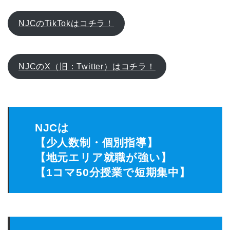
NJCのTikTokはコチラ！
NJCのX（旧：Twitter）はコチラ！
NJCは
【少人数制・個別指導】
【地元エリア就職が強い】
【1コマ50分授業で短期集中】