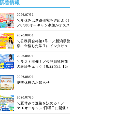
新着情報
2026/07/31
＼夏休みは進路研究を進めよう!
／8/8㊏オーキャン参加がオスス
メ♪プレゼント抽選会も開催中！
2026/08/01
＼公務員合格第1号！／新潟県警
察に合格した学生にインタビュ
ー！
2026/08/01
＼ラスト開催！／公務員試験前
の最終チェック！8/22㊏は【公
務員模試】に参加しよう♪
2026/08/01
夏季休校のお知らせ
2026/07/25
＼夏休みで進路を決める！／
8/16オーキャン!日曜日に開催！
プレゼント抽選会も♪楽しく進路