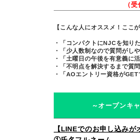
（受
【こんな人にオススメ！ここ
・「コンパクトにNJCを知り
・「少人数制なので質問がし
・「土曜日の午後を有意義に
・「不明点を解決するまで質
・「AOエントリー資格がGE
～オープンキ
【LINEでのお申し込み
①氏名フルネーム