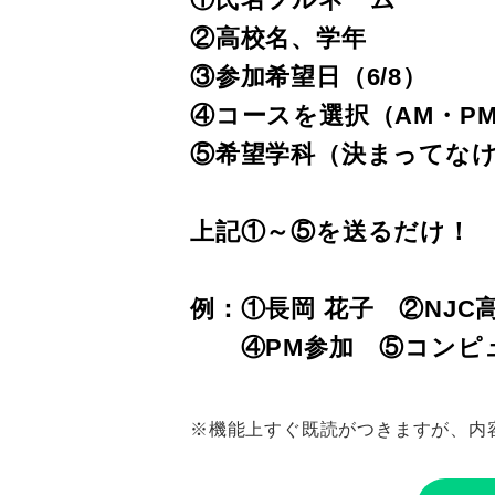
②高校名、学年
③参加希望日（6/8）
④コースを選択（AM・PM
⑤希望学科（決まってなけ
上記①～⑤を送るだけ！
例：①長岡 花子 ②NJC
④PM参加 ⑤コンピ
※機能上すぐ既読がつきますが、内