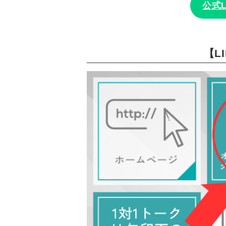
公式
【L