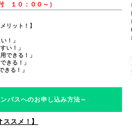
付 １０：００～）
がメリット！】
たい！」
やすい！」
活用できる！」
問できる！」
Tできる！」
ャンパスへのお申し込み方法～
がオススメ！】