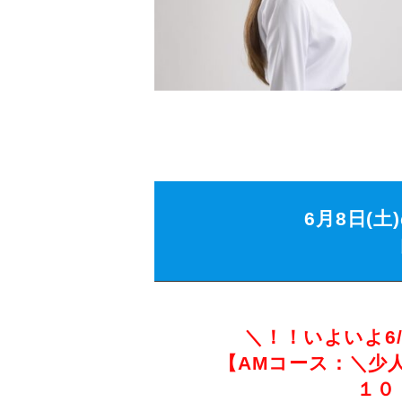
6月8日(
＼！！いよいよ6
【AMコース：＼少
１０