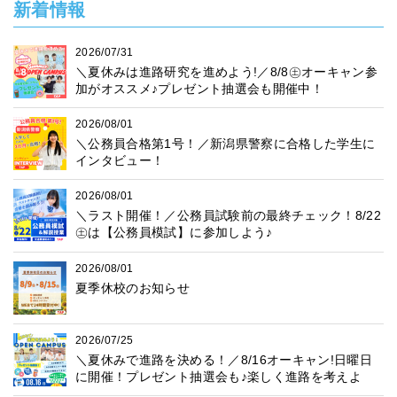
新着情報
2026/07/31
＼夏休みは進路研究を進めよう!／8/8㊏オーキャン参
加がオススメ♪プレゼント抽選会も開催中！
2026/08/01
＼公務員合格第1号！／新潟県警察に合格した学生に
インタビュー！
2026/08/01
＼ラスト開催！／公務員試験前の最終チェック！8/22
㊏は【公務員模試】に参加しよう♪
2026/08/01
夏季休校のお知らせ
2026/07/25
＼夏休みで進路を決める！／8/16オーキャン!日曜日
に開催！プレゼント抽選会も♪楽しく進路を考えよ
う！