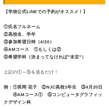
【学校公式LINEでの予約がオススメ！】
①氏名フルネーム
②高校名、学年
③参加希望日時（4/20）
④AMコース ①もしくは②
⑤希望学科（決まってなければ”未定”）
上記の①～⑤を送るだけ！
例：①長岡 花子 ②NJC高校3年生 ③4月20日
④AMコース① ⑤コンピュータグラフィッ
クデザイン科