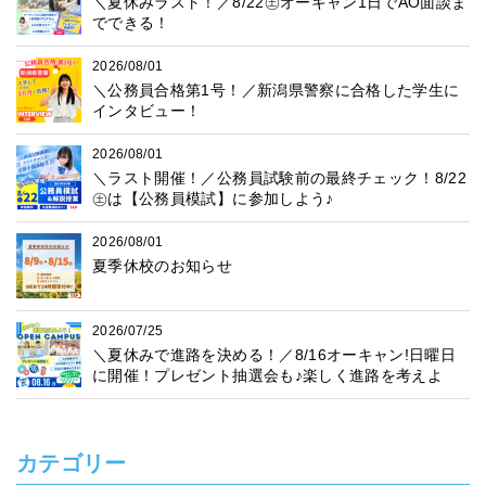
＼夏休みラスト！／8/22㊏オーキャン1日でAO面談ま
でできる！
2026/08/01
＼公務員合格第1号！／新潟県警察に合格した学生に
インタビュー！
2026/08/01
＼ラスト開催！／公務員試験前の最終チェック！8/22
㊏は【公務員模試】に参加しよう♪
2026/08/01
夏季休校のお知らせ
2026/07/25
＼夏休みで進路を決める！／8/16オーキャン!日曜日
に開催！プレゼント抽選会も♪楽しく進路を考えよ
う！
カテゴリー