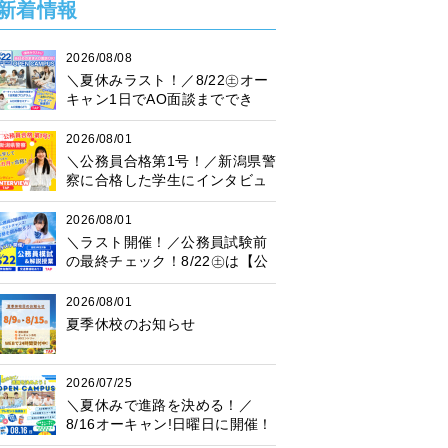
新着情報
2026/08/08
＼夏休みラスト！／8/22㊏オー
キャン1日でAO面談まででき
る！
2026/08/01
＼公務員合格第1号！／新潟県警
察に合格した学生にインタビュ
ー！
2026/08/01
＼ラスト開催！／公務員試験前
の最終チェック！8/22㊏は【公
務員模試】に参加しよう♪
2026/08/01
夏季休校のお知らせ
2026/07/25
＼夏休みで進路を決める！／
8/16オーキャン!日曜日に開催！
プレゼント抽選会も♪楽しく進路