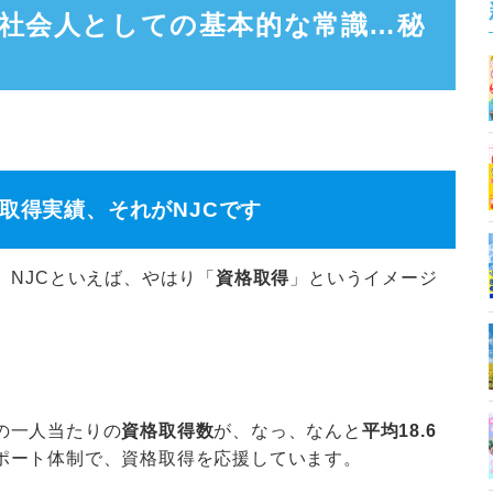
】社会人としての基本的な常識…秘
取得実績、それがNJCです
。NJCといえば、やはり「
資格取得
」というイメージ
。
の一人当たりの
資格取得数
が、なっ、なんと
平均18.6
ポート体制で、資格取得を応援しています。