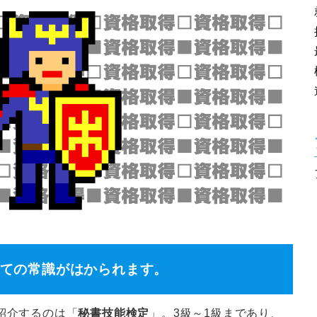
ての常識がはかられます。
紹介するのは「
秘書技能検定
」。3級～1級まであり、