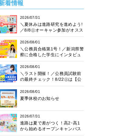
新着情報
2026/07/31
＼夏休みは進路研究を進めよう!
／8/8㊏オーキャン参加がオスス
メ♪プレゼント抽選会も開催中！
2026/08/01
＼公務員合格第1号！／新潟県警
察に合格した学生にインタビュ
ー！
2026/08/01
＼ラスト開催！／公務員試験前
の最終チェック！8/22㊏は【公
務員模試】に参加しよう♪
2026/08/01
夏季休校のお知らせ
2026/07/31
進路は夏で差がつく！高2･高1
から始めるオープンキャンパス