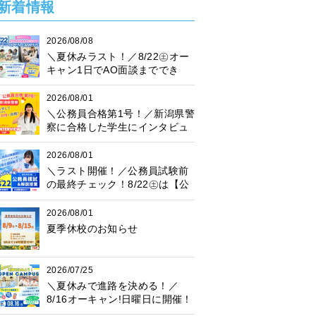
新着情報
2026/08/08
＼夏休みラスト！／8/22㊏オー
キャン1日でAO面談まででき
る！
2026/08/01
＼公務員合格第1号！／新潟県警
察に合格した学生にインタビュ
ー！
2026/08/01
＼ラスト開催！／公務員試験前
の最終チェック！8/22㊏は【公
務員模試】に参加しよう♪
2026/08/01
夏季休校のお知らせ
2026/07/25
＼夏休みで進路を決める！／
8/16オーキャン!日曜日に開催！
プレゼント抽選会も♪楽しく進路