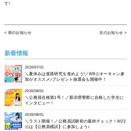
す!
< 前のお知らせ
次のお知らせ >
新着情報
2026/07/31
＼夏休みは進路研究を進めよう!／8/8㊏オーキャン参
加がオススメ♪プレゼント抽選会も開催中！
2026/08/01
＼公務員合格第1号！／新潟県警察に合格した学生に
インタビュー！
2026/08/01
＼ラスト開催！／公務員試験前の最終チェック！8/22
㊏は【公務員模試】に参加しよう♪