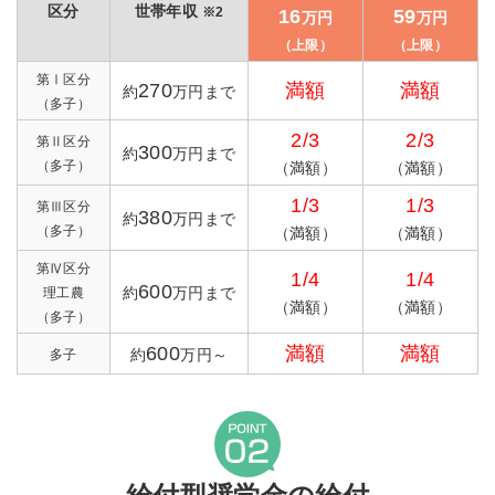
区分
世帯年収
※2
16
59
万円
万円
（上限）
（上限）
第Ⅰ区分
270
満額
満額
約
万円まで
（多子）
2/3
2/3
第Ⅱ区分
300
約
万円まで
（多子）
（満額）
（満額）
1/3
1/3
第Ⅲ区分
380
約
万円まで
（多子）
（満額）
（満額）
第Ⅳ区分
1/4
1/4
600
約
万円まで
理工農
（満額）
（満額）
（多子）
600
満額
満額
約
万円～
多子