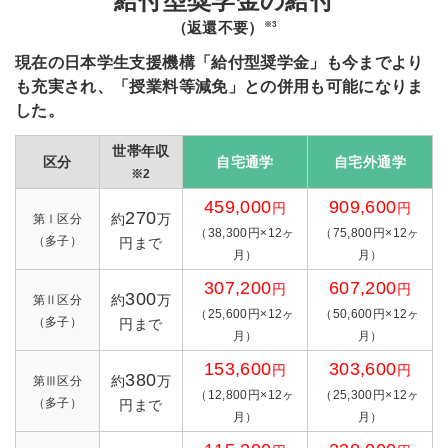
給付型奨学金の給付
（返還不要）
※3
現在の日本学生支援機構「給付型奨学金」も今までより
も充実され、「授業料等減免」との併用も可能になりま
した。
世帯年収
区分
自宅通学
自宅外通学
※2
459,000
909,600
円
円
270
約
万
第Ⅰ区分
（38,300円×12ヶ
（75,800円×12ヶ
（多子）
円まで
月）
月）
307,200
607,200
円
円
300
約
万
第Ⅱ区分
（25,600円×12ヶ
（50,600円×12ヶ
（多子）
円まで
月）
月）
153,600
303,600
円
円
380
約
万
第Ⅲ区分
（12,800円×12ヶ
（25,300円×12ヶ
（多子）
円まで
月）
月）