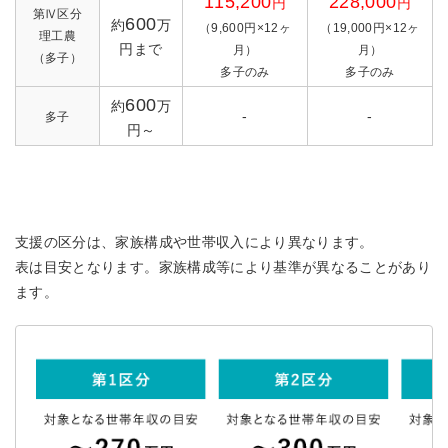
115,200
228,000
円
円
第Ⅳ区分
600
約
万
（9,600円×12ヶ
（19,000円×12ヶ
理工農
円まで
月）
月）
（多子）
多子のみ
多子のみ
600
約
万
‐
‐
多子
円～
支援の区分は、家族構成や世帯収入により異なります。
表は目安となります。家族構成等により基準が異なることがあり
ます。